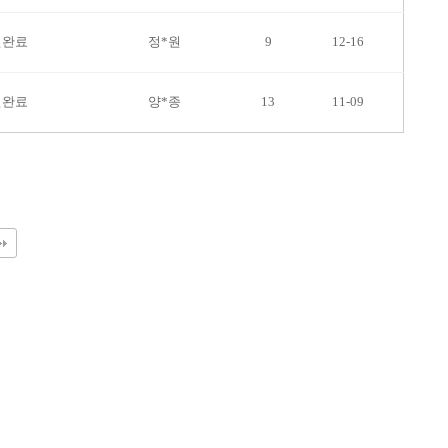
변완료
정*원
9
12-16
변완료
양*종
13
11-09