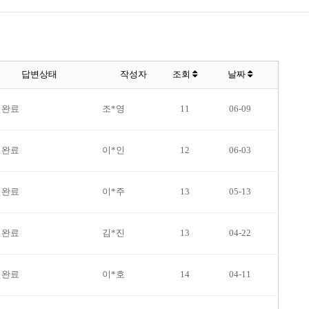
답변상태
작성자
조회
날짜
변완료
조*영
11
06-09
변완료
이*인
12
06-03
변완료
이*주
13
05-13
변완료
김*진
13
04-22
변완료
이*호
14
04-11