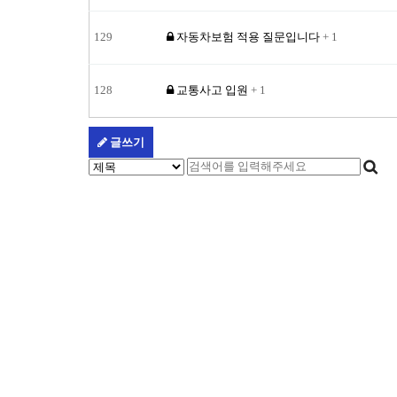
129
자동차보험 적용 질문입니다
+ 1
128
교통사고 입원
+ 1
글쓰기
처음
다음
맨끝