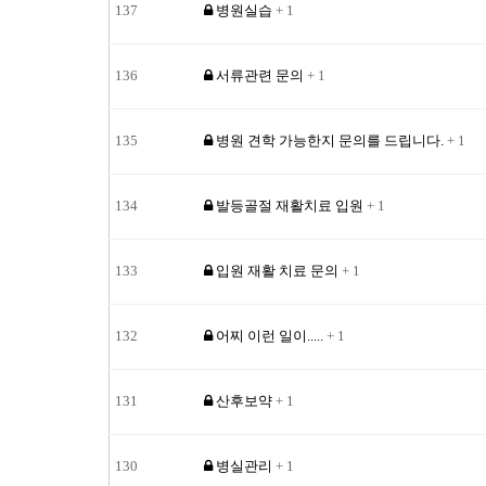
137
병원실습
+ 1
136
서류관련 문의
+ 1
135
병원 견학 가능한지 문의를 드립니다.
+ 1
134
발등골절 재활치료 입원
+ 1
133
입원 재활 치료 문의
+ 1
132
어찌 이런 일이.....
+ 1
131
산후보약
+ 1
130
병실관리
+ 1