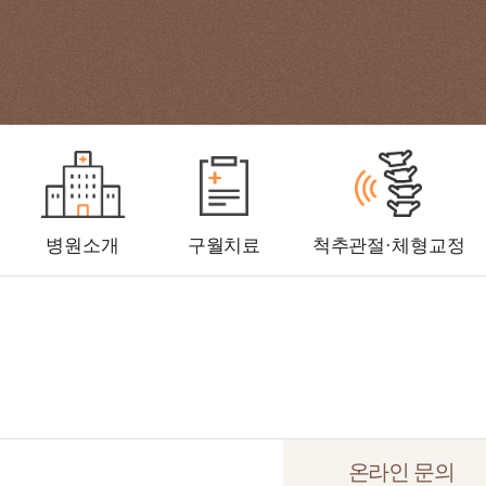
병원소개
구월치료
척추관절·체형교정
온라인 문의