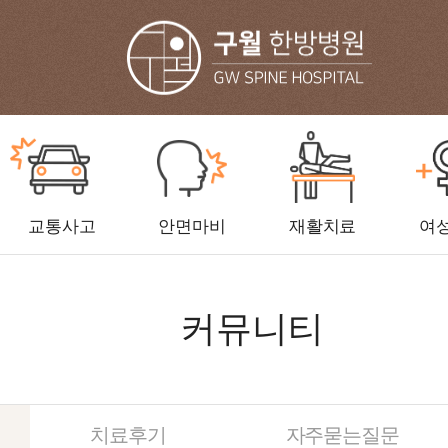
교통사고
안면마비
재활치료
여
커뮤니티
치료후기
자주묻는질문