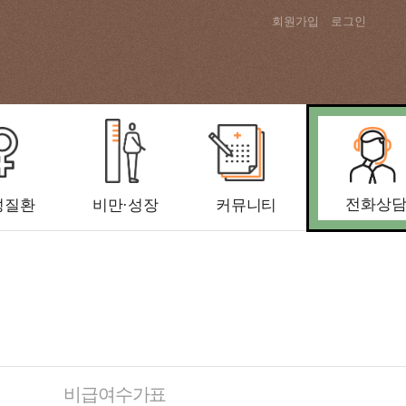
회원가입
로그인
전화상
성질환
비만·성장
커뮤니티
비급여수가표