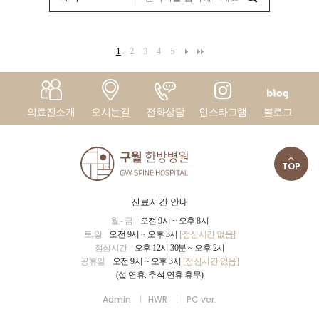
1
2
3
4
5
의료진소개
오시는길
전화상담
인스타그램
블로그
TOP
진료시간 안내
월 - 금
오전 9시 ~ 오후 8시
토,일
오전 9시 ~ 오후 3시
[점심시간 없음]
점심시간
오후 12시 30분 ~ 오후 2시
공휴일
오전 9시 ~ 오후 3시
[점심시간 없음]
(설 연휴. 추석 연휴 휴무)
Admin
HWR
PC ver.