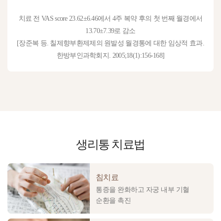
치료 전 VAS score 23.62±6.46에서 4주 복약 후의 첫 번째 월경에서
13.70±7.39로 감소
[장준복 등. 칠제향부환제제의 원발성 월경통에 대한 임상적 효과.
한방부인과학회지. 2005;18(1):156-168]
생리통
치료법
침치료
통증을 완화하고 자궁 내부 기혈
순환을 촉진