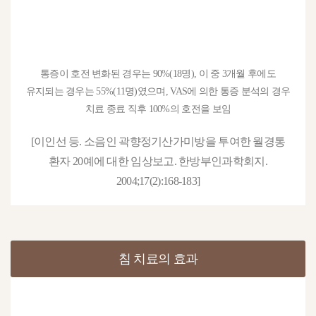
통증이 호전 변화된 경우는 90%(18명), 이 중 3개월 후에도
유지되는 경우는 55%(11명)였으며, VAS에 의한 통증 분석의 경우
치료 종료 직후 100%의 호전을 보임
[이인선 등. 소음인 곽향정기산가미방을 투여한 월경통
환자 20예에 대한 임상보고. 한방부인과학회지.
2004;17(2):168-183]
침 치료의 효과