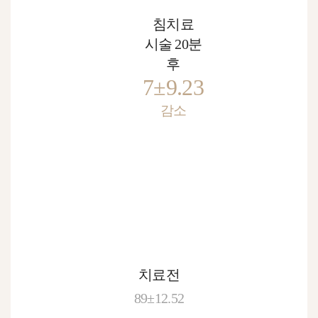
침치료
시술 20분
후
7±9.23
감소
치료전
89±12.52