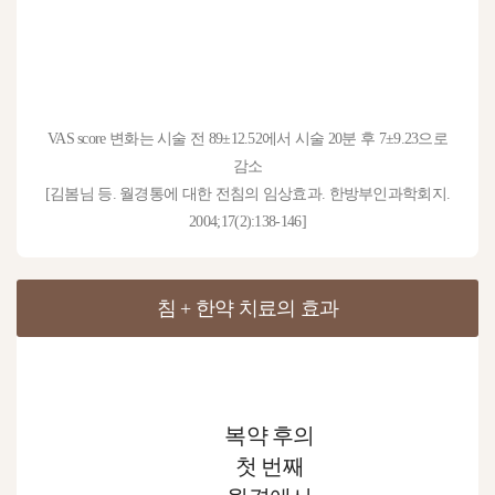
VAS score 변화는 시술 전 89±12.52에서 시술 20분 후 7±9.23으로
감소
[김봄님 등. 월경통에 대한 전침의 임상효과. 한방부인과학회지.
2004;17(2):138-146]
침 + 한약 치료의 효과
복약 후의
첫 번째