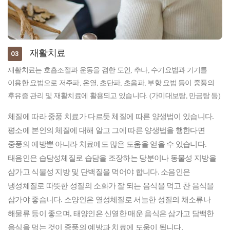
재활치료
03
재활치료는 호흡조절과 운동을 겸한 도인, 추나, 수기요법과 기기를
이용한 요법으로 저주파, 온열, 초단파, 초음파, 부항 요법 등이 중풍의
후유증 관리 및 재활치료에 활용되고 있습니다. (가미대보탕, 만금탕 등)
체질에 따라 중풍 치료가 다르듯 체질에 따른 양생법이 있습니다.
평소에 본인의 체질에 대해 알고 그에 따른 양생법을 행한다면
중풍의 예방뿐 아니라 치료에도 많은 도움을 얻을 수 있습니다.
태음인은 습담성체질로 습담을 조장하는 당분이나 동물성 지방을
삼가고 식물성 지방 및 단백질을 먹어야 합니다. 소음인은
냉성체질로 따뜻한 성질의 소화가 잘 되는 음식을 먹고 찬 음식을
삼가야 좋습니다. 소양인은 열성체질로 서늘한 성질의 채소류나
해물류 등이 좋으며, 태양인은 신열한 매운 음식은 삼가고 담백한
음식을 먹는 것이 중풍의 예방과 치료에 도움이 됩니다.