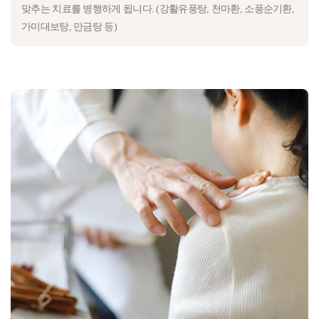
맞추는 치료를 병행하게 됩니다. (강활유풍탕, 천마환, 소풍순기환,
가미대보탕, 만금탕 등)