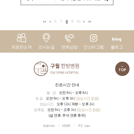
6
7
8
9
10
의료진소개
오시는길
전화상담
인스타그램
블로그
TOP
진료시간 안내
월 - 금
오전 9시 ~ 오후 8시
토,일
오전 9시 ~ 오후 3시
[점심시간 없음]
점심시간
오후 12시 30분 ~ 오후 2시
공휴일
오전 9시 ~ 오후 3시
[점심시간 없음]
(설 연휴. 추석 연휴 휴무)
Admin
HWR
PC ver.