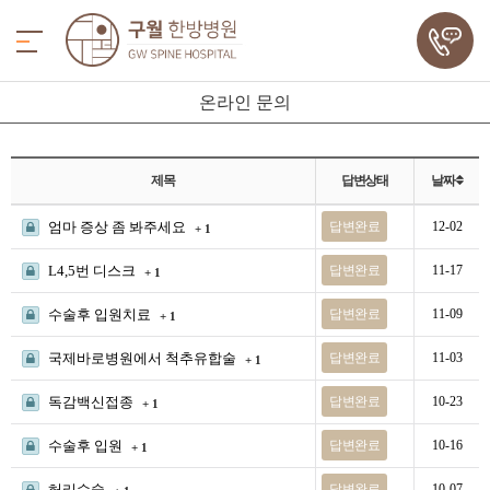
온라인 문의
제목
답변상태
날짜
엄마 증상 좀 봐주세요
답변완료
12-02
+ 1
L4,5번 디스크
답변완료
11-17
+ 1
수술후 입원치료
답변완료
11-09
+ 1
국제바로병원에서 척추유합술
답변완료
11-03
+ 1
독감백신접종
답변완료
10-23
+ 1
수술후 입원
답변완료
10-16
+ 1
허리수술
답변완료
10-07