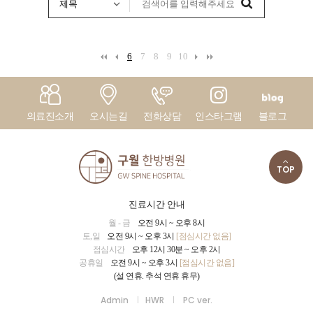
6
7
8
9
10
의료진소개
오시는길
전화상담
인스타그램
블로그
TOP
진료시간 안내
월 - 금
오전 9시 ~ 오후 8시
토,일
오전 9시 ~ 오후 3시
[점심시간 없음]
점심시간
오후 12시 30분 ~ 오후 2시
공휴일
오전 9시 ~ 오후 3시
[점심시간 없음]
(설 연휴. 추석 연휴 휴무)
Admin
HWR
PC ver.